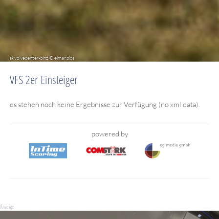
skydivecenter-binz © elmar.pics
VFS 2er Einsteiger
es stehen noch keine Ergebnisse zur Verfügung (no xml data).
powered by
Anzeige