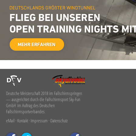
Deutsche Meisterschaft 2018 im Fallschirmspringen
— ausgerichtet durch die Fallschirmsport Sky-Fun
GmbH im Auftrag des Deutschen
Fallschirmsportverbandes
eMail
·
Kontakt
·
Impressum
·
Datenschutz