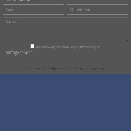
Datenschutzerklärung
ist mir bekannt, willige in Datenspeicherung ein.
webdesign & cms
eg media, werbeagentur augsburg